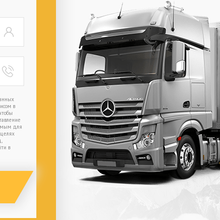
данных
фисом в
 чтобы
ставление
имым для
 целях
,
ти в