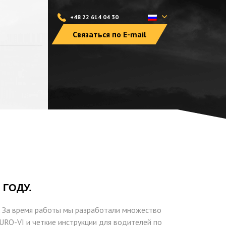
+48 22 614 04 30
Связаться по E-mail
 ГОДУ.
. За время работы мы разработали множество
URO-VI и четкие инструкции для водителей по